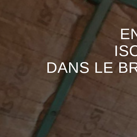
E
IS
DANS LE B