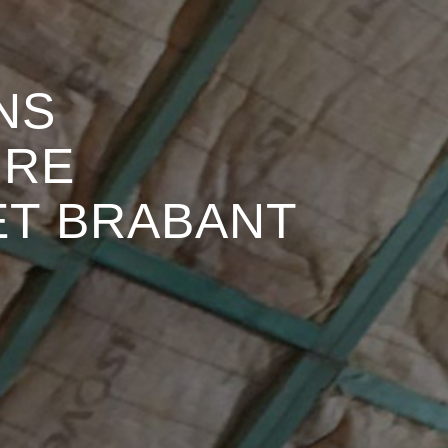
NS
URE
ET BRABANT