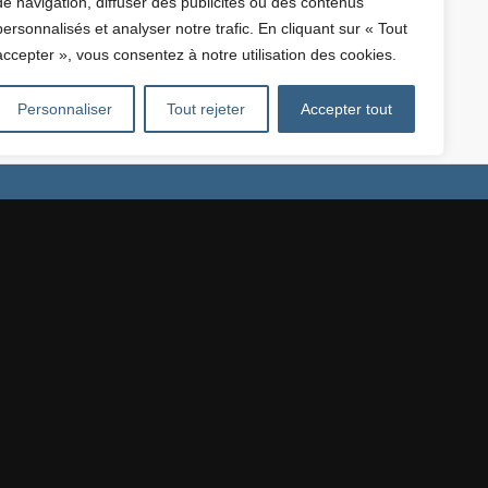
de navigation, diffuser des publicités ou des contenus
 à notre
équipe d’experts
.
personnalisés et analyser notre trafic. En cliquant sur « Tout
, de zinguerie et bien plus encore. Nous garantissons des
accepter », vous consentez à notre utilisation des cookies.
de vos projets en matière de
travaux de toiture
.
Personnaliser
Tout rejeter
Accepter tout